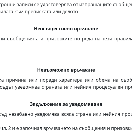
онни записи се удостоверява от изпращащите съобщен
лага към преписката или делото.
Неосъществено връчване
ени съобщенията и призовките по реда на тези правил
Невъзможно връчване
ка причина или поради характера или обема на съо
ъдът уведомява страната или нейния процесуален пре
Задължение за уведомяване
съд незабавно уведомява всяка страна или нейния проц
 2 и е започнал връчването на съобщения и призовки 