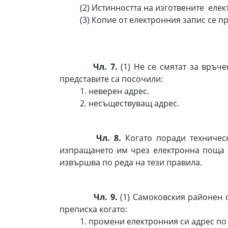
(2) Истинността на изготвените електр
(3) Копие от електронния запис се при
Чл. 7.
(1) Не се смятат за връч
представите са посочили:
1. неверен адрес.
2. несъществуващ адрес.
Чл. 8.
Когато поради техничес
изпращането им чрез електронна поща с
извършва по реда на тези правила.
Чл. 9.
(1) Самоковския районен 
преписка когато:
1. промени електронния си адрес по чл.