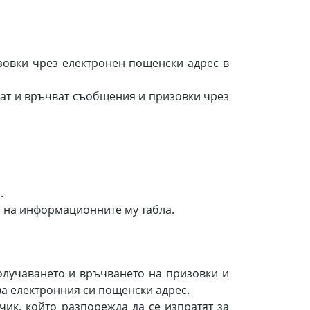
зовки чрез електронен пощенски адрес в
ат и връчват съобщения и призовки чрез
).
 на информационните му табла.
олучаването и връчването на призовки и
ва електронния си пощенски адрес.
к, който разпорежда да се изпратят за