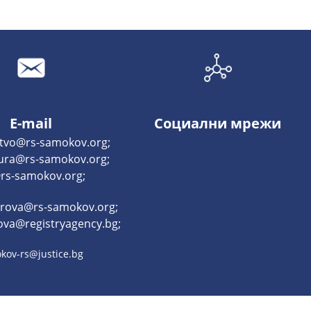
E-mail
Социални мрежи
tvo@rs-samokov.org;
tura@rs-samokov.org;
rs-samokov.org;
trova@rs-samokov.org;
ova@registryagency.bg;
kov-rs@justice.bg