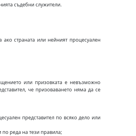
ията съдебни служители.
а ако страната или нейният процесуален
бщението или призовката е невъзможно
дставител, че призоваването няма да се
есуален представител по всяко дело или
по реда на тези правила;