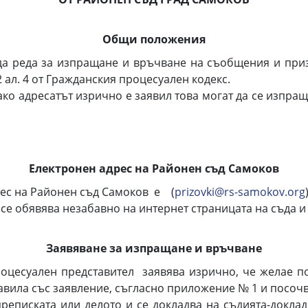
Общи положения
жда реда за изпращане и връчване на съобщения и при
2 ал. 4 от Гражданския процесуален кодекс.
о адресатът изрично е заявил това могат да се изпращ
Електронен адрес на Районен съд Самоков
ес на Районен съд Самоков е (
prizovki@rs-samokov.org
 обявява незабавно на интернет страницата на съда и
Заявяване за изпращане и връчване
роцесуален представител заявява изрично, че желае п
авила със заявление, съгласно приложение № 1 и посоч
ската или делото и се докладва на съдията-докладчи