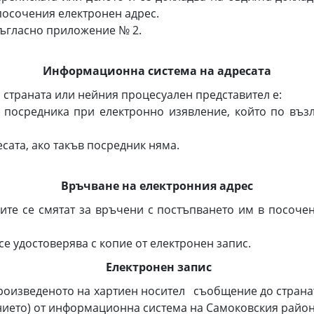
посочения електронен адрес.
гласно приложение № 2.
Информационна система на адресата
траната или нейния процесуален представител е:
едника при електронно изявление, който по възлаг
та, ако такъв посредник няма.
Връчване на електронния адрес
ите се смятат за връчени с постъпването им в посочен
 удостоверява с копие от електронен запис.
Електронен запис
произведеното на хартиен носител съобщение до страна
ието) от информационна система на Самоковския район