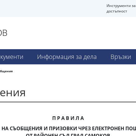
Инструменти за
достъпност
ОВ
кументи
Информация за дела
Връзки
общения
щения
П Р А В И Л А
 НА СЪОБЩЕНИЯ И ПРИЗОВКИ ЧРЕЗ ЕЛЕКТРОНЕН П
ОТ РАЙОНЕН СЪД ГРАД САМОКОВ