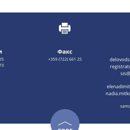
и
Факс
25
+359 (722) 661 25
delovods
73
registra
sis@
elenadimi
nadia.mitk
samo