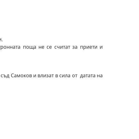
.
нната поща не се считат за приети и
съд Самоков и влизат в сила от датата на