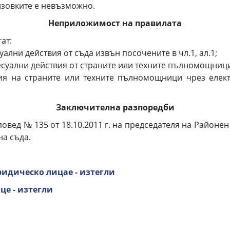
овките е невъзможно.
Неприложимост на правилата
гат:
ни действия от съда извън посочените в чл.1, ал.1;
ални действия от страните или техните пълномощници
 страните или техните пълномощници чрез електро
Заключителна разпоредби
овед № 135 от 18.10.2011 г. на председателя на Районен 
на съда.
идическо лицае - изтегли
це - изтегли