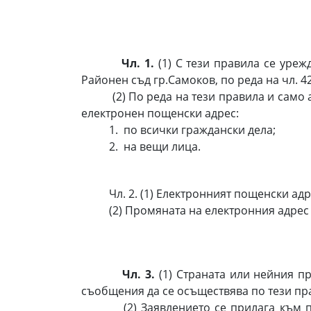
Чл. 1.
(1) С тези правила се уре
Районен съд гр.Самоков, по реда на чл. 4
(2) По реда на тези правила и само ак
електронен пощенски адрес:
1. по всички граждански дела;
2. на вещи лица.
Чл. 2. (1) Електронният пощенски адр
(2) Промяната на електронния адрес се
Чл. 3.
(1) Страната или нейния п
съобщения да се осъществява по тези пр
(2) Заявлението се прилага към препи