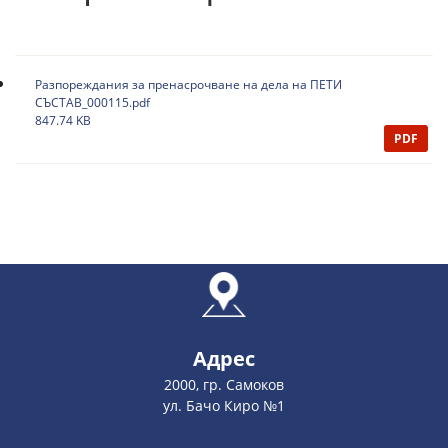
Разпореждания за пренасрочване на дела на ПЕТИ
СЪСТАВ_000115.pdf
847.74 KB
PDF
Адрес
2000, гр. Самоков
ул. Бачо Киро №1