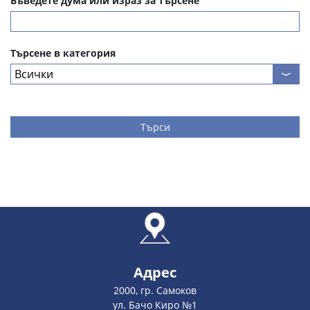
Въведете дума или израз за търсене
Търсене в категория
Търси
Адрес
2000, гр. Самоков
ул. Бачо Киро №1