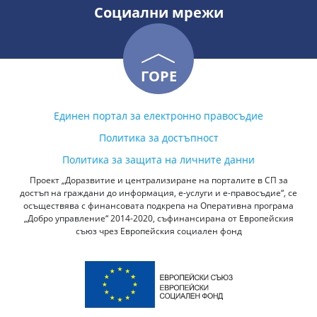
Социални мрежи
ГОРЕ
Единен портал за електронно правосъдие
Политика за достъпност
Политика за защита на личните данни
Проект „Доразвитие и централизиране на порталите в СП за
достъп на граждани до информация, е-услуги и е-правосъдие“, се
осъществява с финансовата подкрепа на Оперативна програма
„Добро управление“ 2014-2020, съфинансирана от Европейския
съюз чрез Европейския социален фонд