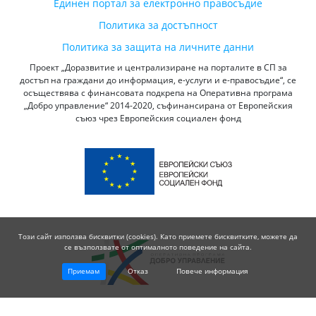
Единен портал за електронно правосъдие
Политика за достъпност
Политика за защита на личните данни
Проект „Доразвитие и централизиране на порталите в СП за
достъп на граждани до информация, е-услуги и е-правосъдие“, се
осъществява с финансовата подкрепа на Оперативна програма
„Добро управление“ 2014-2020, съфинансирана от Европейския
съюз чрез Европейския социален фонд
Този сайт използва бисквитки (cookies). Като приемете бисквитките, можете да
се възползвате от оптималното поведение на сайта.
Приемам
Отказ
Повече информация
© 2026 Висш Съдебен Съвет - Република България