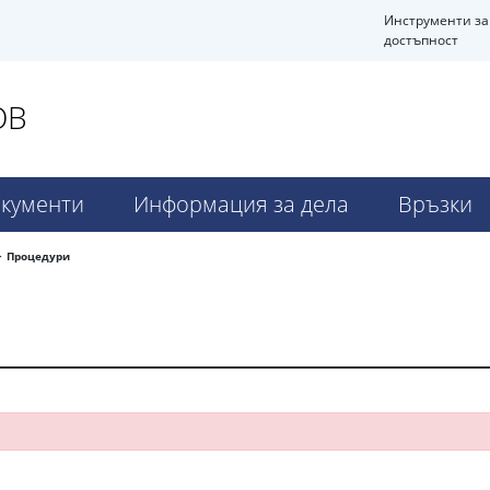
Инструменти за
достъпност
ОВ
кументи
Информация за дела
Връзки
Процедури