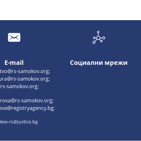
E-mail
Социални мрежи
tvo@rs-samokov.org;
tura@rs-samokov.org;
rs-samokov.org;
trova@rs-samokov.org;
ova@registryagency.bg;
kov-rs@justice.bg