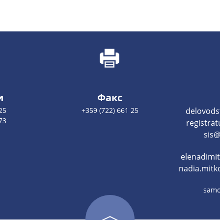
и
Факс
25
+359 (722) 661 25
delovods
73
registra
sis@
elenadimi
nadia.mitk
samo